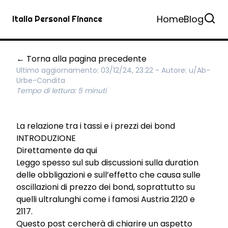
Home
Blog
Italia Personal Finance
← Torna alla pagina precedente
Ultimo aggiornamento: 03/12/24, 23:22 - Autore:
u/Ab-
Urbe-Condita
Tempo di lettura: 5 minuti
La relazione tra i tassi e i prezzi dei bond
INTRODUZIONE
Direttamente da
qui
Leggo spesso sul sub discussioni sulla duration
delle obbligazioni e sull’effetto che causa sulle
oscillazioni di prezzo dei bond, soprattutto su
quelli ultralunghi come i famosi Austria 2120 e
2117.
Questo post cercherà di chiarire un aspetto