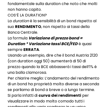
fondamentale sulla duration che noto che molti
non hanno capito.
COS’È LA DURATION?
La
duration
è la sensibilità di un bond rispetto al
suo
RENDIMENTO
, non rispetto ai tassi della
Banca Centrale.
La formula
Variazione di prezzo bond =
Duration * Variazione tassi BCE/FED
è quasi
sempre
ERRATA
.
Usando un esempio, dire che il bond Austria 2120
(con duration oggi 50) aumenterà di 50 di
prezzo quando la BCE abbasserà i tassi dell’1% è
una balla clamorosa.
Per chiarire meglio: L’andamento del rendimento
di un bond ha proprietà molto diverse a seconda
se parliamo di bond a breve o a lungo termine.
Si parla infatti di
curva dei rendimenti
per
visualizzare in modo molto comodo tutti i
rendimenti alle varie scadenze in un unico