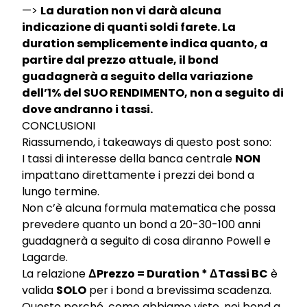
—>
La duration non vi darà alcuna
indicazione di quanti soldi farete. La
duration semplicemente indica quanto, a
partire dal prezzo attuale, il bond
guadagnerà a seguito della variazione
dell’1% del SUO RENDIMENTO, non a seguito di
dove andranno i tassi.
CONCLUSIONI
Riassumendo, i takeaways di questo post sono:
I tassi di interesse della banca centrale
NON
impattano direttamente i prezzi dei bond a
lungo termine.
Non c’è alcuna formula matematica che possa
prevedere quanto un bond a 20-30-100 anni
guadagnerà a seguito di cosa diranno Powell e
Lagarde.
La relazione
ΔPrezzo = Duration * ΔTassi BC
è
valida
SOLO
per i bond a brevissima scadenza.
Questo perché, come abbiamo visto, nei bond a