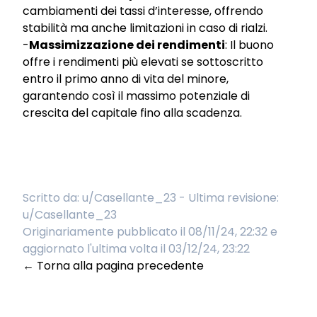
cambiamenti dei tassi d’interesse, offrendo
stabilità ma anche limitazioni in caso di rialzi.
-
Massimizzazione dei rendimenti
: Il buono
offre i rendimenti più elevati se sottoscritto
entro il primo anno di vita del minore,
garantendo così il massimo potenziale di
crescita del capitale fino alla scadenza.
Scritto da:
u/Casellante_23
- Ultima revisione:
u/Casellante_23
Originariamente pubblicato il 08/11/24, 22:32 e
aggiornato l'ultima volta il 03/12/24, 23:22
← Torna alla pagina precedente