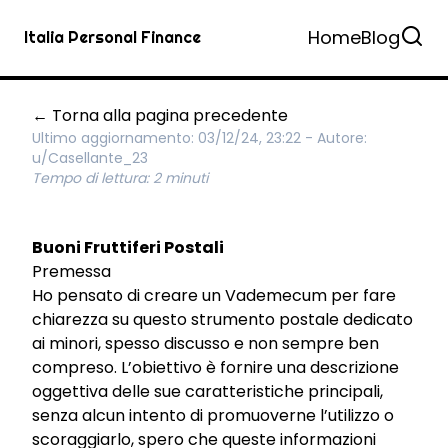
Home
Blog
Italia Personal Finance
← Torna alla pagina precedente
Ultimo aggiornamento: 03/12/24, 23:22 - Autore:
u/Casellante_23
Tempo di lettura: 2 minuti
Buoni Fruttiferi Postali
Premessa
Ho pensato di creare un Vademecum per fare
chiarezza su questo strumento postale dedicato
ai minori, spesso discusso e non sempre ben
compreso. L’obiettivo è fornire una descrizione
oggettiva delle sue caratteristiche principali,
senza alcun intento di promuoverne l’utilizzo o
scoraggiarlo, spero che queste informazioni