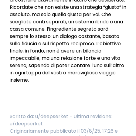
Ricordate che non esiste una strategia “giusta” in
assoluto, ma solo quella giusta per voi. Che
scegliate conti separati, un sistema ibrido o una
cassa comune, l’ingrediente segreto sarà
sempre lo stesso: un dialogo costante, basato
sulla fiducia e sul rispetto reciproco. L’obiettivo
finale, in fondo, non è avere un bilancio
impeccabile, ma una relazione forte e una vita
serena, sapendo di poter contare l’uno sull’altro
in ogni tappa del vostro meraviglioso viaggio
insieme.
Scritto da:
u/deepserket
- Ultima revisione:
u/deepserket
Originariamente pubblicato il 03/8/25, 17:26 e